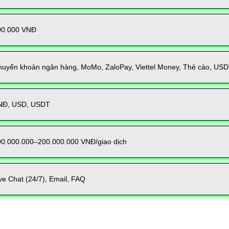
00.000 VNĐ
huyển khoản ngân hàng, MoMo, ZaloPay, Viettel Money, Thẻ cào, US
NĐ, USD, USDT
00.000.000–200.000.000 VNĐ/giao dịch
ve Chat (24/7), Email, FAQ