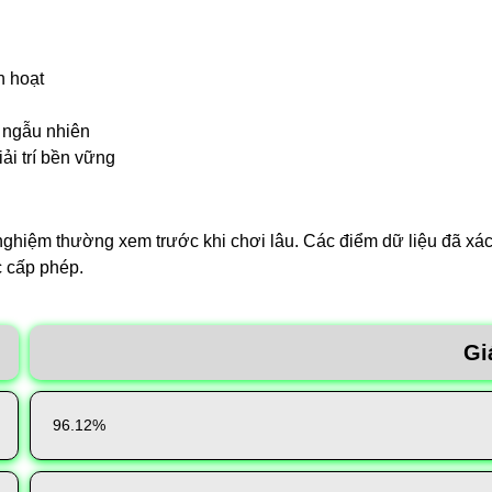
h hoạt
 ngẫu nhiên
ải trí bền vững
 nghiệm thường xem trước khi chơi lâu. Các điểm dữ liệu đã xác 
c cấp phép.
Giá
96.12%