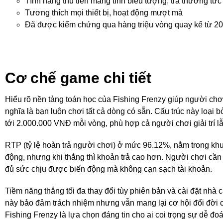
Tính năng thu tiền mang tính biểu tượng, trả thưởng tức
Tương thích mọi thiết bị, hoạt động mượt mà
Đã được kiểm chứng qua hàng triệu vòng quay kể từ 2
Cơ chế game chi tiết
Hiểu rõ nền tảng toán học của Fishing Frenzy giúp người chơ
nghĩa là bạn luôn chơi tất cả dòng có sẵn. Cấu trúc này loạ
tới 2.000.000 VNĐ mỗi vòng, phù hợp cả người chơi giải trí lẫ
RTP (tỷ lệ hoàn trả người chơi) ở mức 96.12%, nằm trong kh
động, nhưng khi thắng thì khoản trả cao hơn. Người chơi cần
đủ sức chịu được biến động mà không cạn sạch tài khoản.
Tiềm năng thắng tối đa thay đổi tùy phiên bản và cài đặt nh
này bảo đảm trách nhiệm nhưng vẫn mang lại cơ hội đổi đời 
Fishing Frenzy là lựa chọn đáng tin cho ai coi trọng sự dễ đo