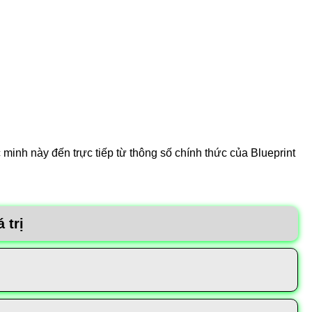
minh này đến trực tiếp từ thông số chính thức của Blueprint
 trị