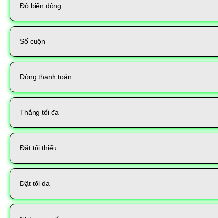
Độ biến động
Số cuộn
Dòng thanh toán
Thắng tối đa
Đặt tối thiểu
Đặt tối đa